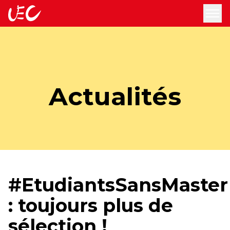
accueil
ouv
Actualités
#EtudiantsSansMaster
: toujours plus de
sélection !