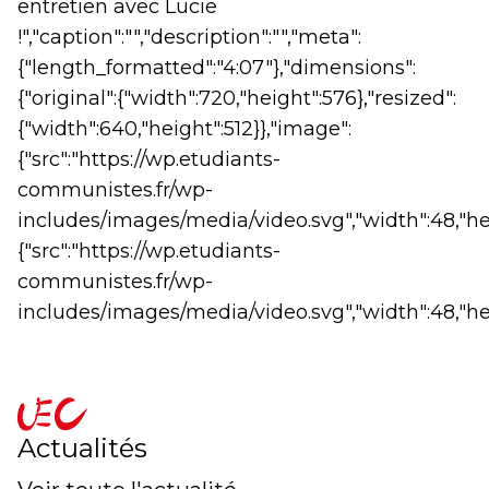
entretien avec Lucie
!","caption":"","description":"","meta":
{"length_formatted":"4:07"},"dimensions":
{"original":{"width":720,"height":576},"resized":
{"width":640,"height":512}},"image":
{"src":"https://wp.etudiants-
communistes.fr/wp-
includes/images/media/video.svg","width":48,"he
{"src":"https://wp.etudiants-
communistes.fr/wp-
includes/images/media/video.svg","width":48,"hei
accueil
Actualités